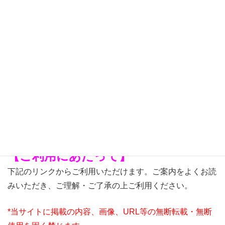
９⽉1⽇（木）12:00～5⽇（月）18:00
2022年
10⽉1⽇（土）12:00～5⽇（水）18:00
Sキャッスルコレクション-11「横分けおさげカ
ーリー」 ご注文方法については別途ご案内を致
します。
【ご利用にあたって】
下記のリンクからご利用いただけます。ご案内をよくお読
みいただき、ご理解・ご了承の上ご利用ください。
*当サイトに掲載の内容、画像、URL等の無断転載・無断