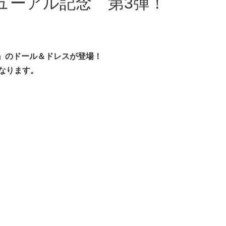
ューアル記念 第3弾！
、
』の
ドール＆ドレスが登場！
なります。