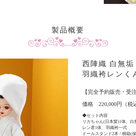
製品概要
西陣織 白無
羽織袴レンく
【完全予約販売・受
価格 220,000円（税
◆セット内容
リカちゃん(日本髪)1体、白
レン君1体、羽織袴一式
ドールスタンド2本 / 桐箱