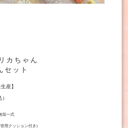
垢リカちゃん
んセット
注生産】
込）
無垢一式
(保管用クッション付き)