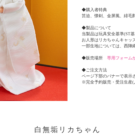
◆購入者特典
筥迫、懐剣、金屏風、緋毛
◆製品について
当製品は玩具安全基準(ST
お人形はリカちゃんキャッス
一部生地については、西陣
◆販売場所
専用フォーム
◆ご注文方法
ページ下部のバナーで表示
※完全予約販売・受注生産(
白無垢リカちゃん