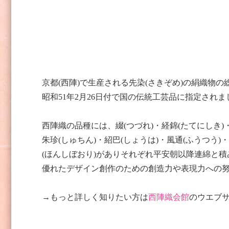
京都(西陣)で生産される先染(さきぞめ)の絹織物の
昭和51年2月26日付で国の伝統工芸品に指定されまし
西陣織の品種には、綴(つづれ)・経錦(たてにしき)・
朱珍(しゅちん)・紹巴(しょうは)・風通(ふうつう)
(ほんしぼおり)がありそれぞれ平安朝以降連綿と
優れたデザイン創作のための創造力や表現力への
→もっと詳しく知りたい方は
西陣織会館
のウエブ