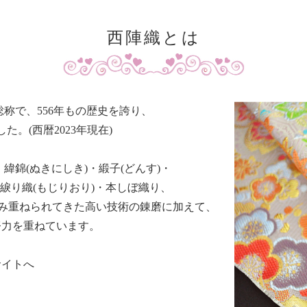
西陣織とは
総称で、556年もの歴史を誇り、
た。(西暦2023年現在)
緯錦(ぬきにしき)・緞子(どんす)・
・綟り織(もじりおり)・本しぼ織り、
積み重ねられてきた高い技術の錬磨に加えて、
努力を重ねています。
サイトへ