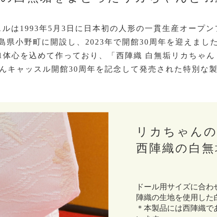
ルは1993年5月3日に日本初の人形の一貫生産オープ
島県小野町に開設し、2023年で開館30周年を迎えまし
1体心を込めて作っており、「西陣織 白無垢リカちゃ
んキャッスル開館30周年を記念して発売された特別な
リカちゃん
西陣織の白無
ドール用サイズに合わ
陣織の生地を使用した
＊本製品には⻄陣織で