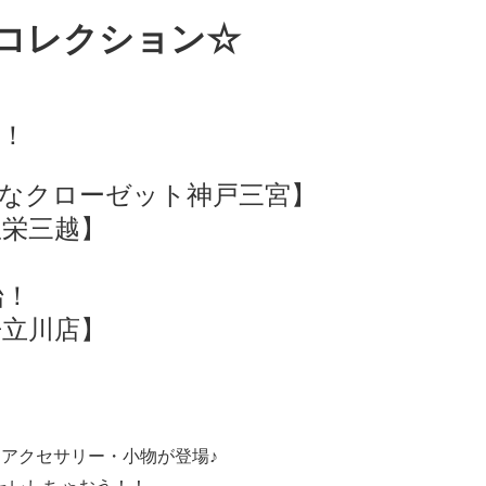
 コレクション☆
‼！
なクローゼット神戸三宮】
屋栄三越】
始！
丹立川店】
アクセサリー・小物が登場♪