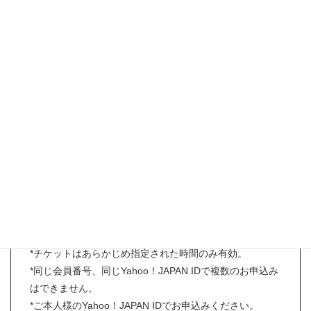
無料
【事前予約お申込み条件】
*お申し込み時にリカちゃんキャッスルファミリー会員様
であること。
（旧ファミリー会員番号、旧オンラインショップカート
ID、直営店のポイントカードでのお申込みは対象外とな
ります。）
*入場チケット1枚につき、ファミリー会員ご本人様のみ
入場可。
*ただし、未成年の親族１名に限り同伴入場可。
*チケットはあらかじめ指定された時間のみ有効。
*同じ会員番号、同じYahoo！JAPAN IDで複数のお申込み
はできません。
*ご本人様のYahoo！JAPAN IDでお申込みください。