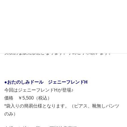
イドール)に
リカちゃんキャッスルが出展致します。
https：//www.idollweb.net/tokyo-70/
通常のラインアップとは異なり、1キャラクターに絞った
製品のみの
実験的な販売形態となります。予めご了承願います。
●おたのしみドール ジェニーフレンドH
今回はジェニーフレンドHが登場♪
価格 ￥5,500（税込）
*袋入りの簡易仕様となります。（ピアス、靴無しパンツ
のみ）