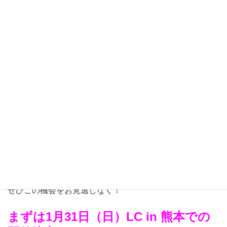
皆様こんにちは。
本日はLCイベントの特別企画、題して「神戸三宮フェ
ア」開催のお知らせです♪
「リカちゃんキャッスルのちいさなクローゼット神戸三
宮」で販売しているオリジナル製品を、LCイベント会場
で販売致します！（一部対象外地域あり）
神戸のおみせまで足を運ぶことが難しかったお客様も、製
品をお手に取ってご覧いただけるチャンスです！！どれも
普段のLCイベント会場では販売していないものばかり。
ぜひこの機会をお見逃しなく！
まずは1月31日（日）LC in 熊本での