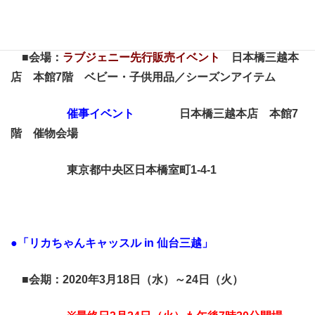
予めご了承ください。
■会場：
ラブジェニー先行販売イベント
日本橋三越本
店 本館7階 ベビー・子供用品／シーズンアイテム
催事イベント
日本橋三越本店 本館7
階 催物会場
東京都中央区日本橋室町1‐4‐1
●
「リカちゃんキャッスル
in
仙台三越」
■
会期：
2020
年
3
月
18
日（水）～
24
日（火）