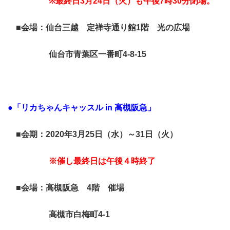
※
最終日
3
月
24
日（火）も午後
7
時30分閉場。
■
会場：仙台三越 定禅寺通り館1階 光の広場
仙台市青葉区一番町4‐8‐15
●「リカちゃんキャッスル in 高槻阪急」
■会期：2020年3月25日（水）～31日（火）
※催し最終日は午後４時終了
■会場：高槻阪急 4階 催場
高槻市白梅町4‐1