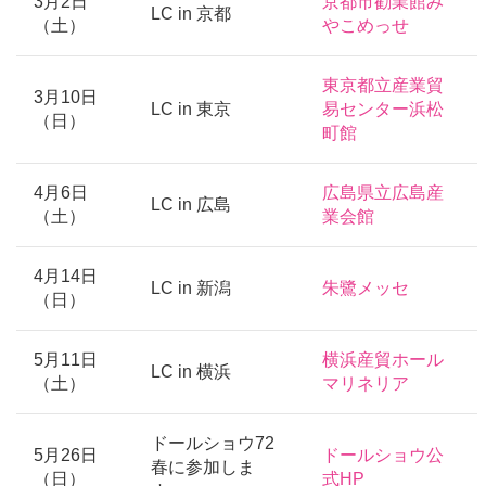
3月2日
京都市勧業館み
LC in 京都
（土）
やこめっせ
東京都立産業貿
3月10日
LC in 東京
易センター浜松
（日）
町館
4月6日
広島県立広島産
LC in 広島
（土）
業会館
4月14日
LC in 新潟
朱鷺メッセ
（日）
5月11日
横浜産貿ホール
LC in 横浜
（土）
マリネリア
ドールショウ72
5月26日
ドールショウ公
春に参加しま
（日）
式HP