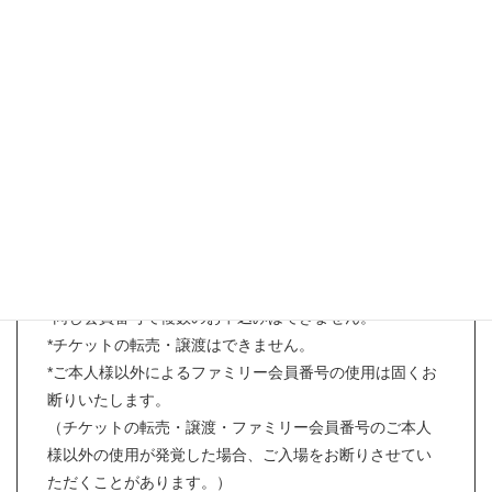
【先行入場お申込み条件】
*11月8日現在リカちゃんキャッスルファミリー会員（以
下ファミリー会員）様であること。
（オンラインショップカートIDは対象外となります。）
*先行入場チケット1枚につき、ファミリー会員ご本人様
のみ先行入場可。
*先行入場はご家族（乳幼児・お子様含む）・ご友人の同
伴入場不可。
*同じ会員番号で複数のお申込みはできません。
*チケットの転売・譲渡はできません。
*ご本人様以外によるファミリー会員番号の使用は固くお
断りいたします。
（チケットの転売・譲渡・ファミリー会員番号のご本人
様以外の使用が発覚した場合、ご入場をお断りさせてい
ただくことがあります。）