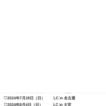
ます。
【応募の際のお願い】
※セキュリティー機能が働き、メールが受け取れない場合
があります。「liccacastle.co.jp」のメールを受け取れる
設定にしてお申し込みください。特にGmailやyahoo等の
フリーメールをお使いの方はメールが受け取れないケース
が確認されています。
サポスタさん募集応募フォームはこ
ちら⇒
【応募へ進む】
【募集イベント】
♡2024年6月29日（土） LC in 千葉
♡2024年7月20日（土） LC in 札幌
♡2024年7月28日（日） LC in 名古屋
♡2024年8月4日（日） LC in 大宮