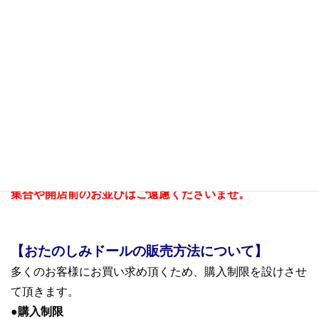
尚、会場内は入場制限をさせていただく場合がございます
ので予めご了承くださいませ。
ご入場の際にはマスクの着用および手指の消毒にご協力を
お願い申し上げます。
※当日は係員およびスタッフの指示に従ってください。
指示に従っていただけない場合、ご入場をお断りする場
合がございます。
※近隣の方のご迷惑となりますので、深夜・早朝からのご
集合や開店前のお並びはご遠慮くださいませ。
【おたのしみドールの販売方法について】
多くのお客様にお買い求め頂くため、購入制限を設けさせ
て頂きます。
●購入制限