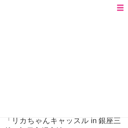
HOME
全国出張イベントのおしらせ
「リカちゃんキャッスル in 銀座三越」初日入場方法について
全国出張イベントのおしらせ
出張イベントニュース
ご来場の方へ
新製品購入ご希望の方へ
よくあるご質問
出張イベントニュース
2023.02.03
「リカちゃんキャッスル in 銀座三