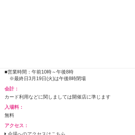
皆さまのご来場を心よりお待ち申し上げております。
会場：
銀座三越 新館10階 GINZAステージ
【住 所】東京都中央区銀座4-6-16
日時：
■会期：2024年3月13日(水)～3月19日(火)
■営業時間：午前10時～午後8時
※最終日3月19日(火)は午後8時閉場
会計：
カード利用などに関しましては開催店に準じます
入場料：
無料
アクセス：
会場へのアクセスはこちら