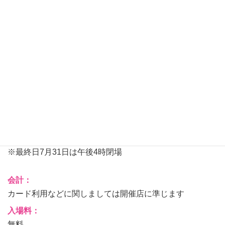
会場：
海洋堂スペースファクトリーなんこく ２階 特設会場
【住 所】〒783-0004 高知県南国市大そね甲1623-3
日時：
■会期：2024年7月13日(土)～7月31日(水) ＜夏休み期間
は無休＞
■営業時間：午前10時から午後6時
※最終日7月31日は午後4時閉場
会計：
カード利用などに関しましては開催店に準じます
入場料：
無料