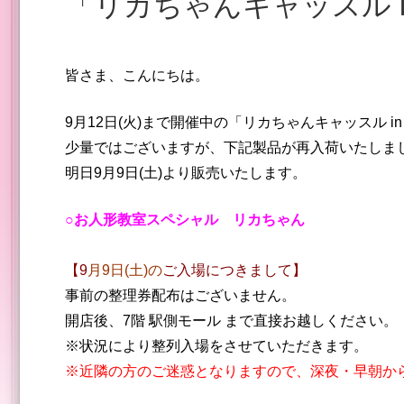
「リカちゃんキャッスル
皆さま、こんにちは。
9月12日(火)まで開催中の「リカちゃんキャッスル i
少量ではございますが、下記製品が再入荷いたしま
明日9月9日(土)よ
り販売いたします。
○お人形教室スペシャル リカちゃん
【9
月9日(土)の
ご入場につきまして】
事前の整理券配布はございません。
開店後、7階 駅側モール
まで直接お越しください。
※状況により整列入場をさせていただきます。
※近隣の方のご迷惑となりますので、深夜・早朝か