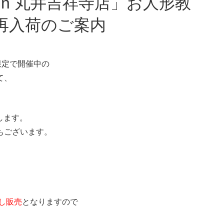
再入荷のご案内
限定で開催中の
て、
します。
もございます。
。
し販売
となりますので