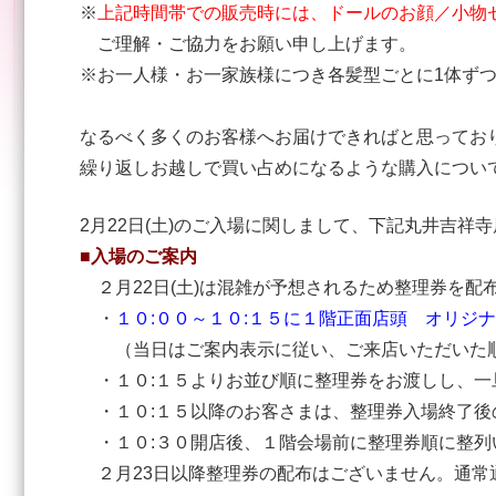
※
上記時間帯での販売時には、ドールのお顔／小物
ご理解・ご協力をお願い申し上げます。
※お一人様・お一家族様につき各髪型ごとに1体ず
なるべく多くのお客様へお届けできればと思ってお
繰り返しお越しで買い占めになるような購入につい
2月22日(土)のご入場に関しまして、下記丸井吉祥
■入場のご案内
２月22日(土)は混雑が予想されるため整理券を配
・
１０:００～１０:１５に１階正面店頭 オリジ
（当日はご案内表示に従い、ご来店いただいた順
・１０:１５よりお並び順に整理券をお渡しし、一
・１０:１５以降のお客さまは、整理券入場終了後
・１０:３０開店後、１階会場前に整理券順に整列
２月23日以降整理券の配布はございません。通常