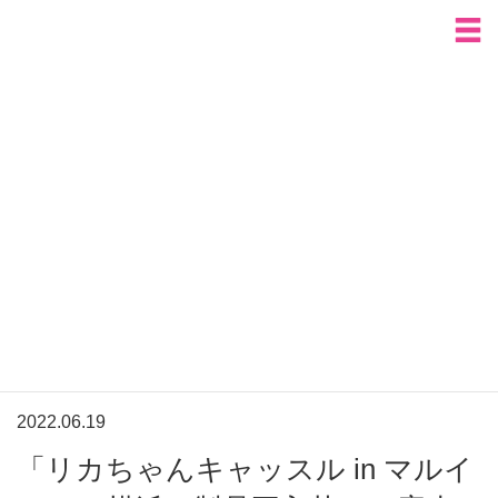
HOME
全国出張イベントのおしらせ
「リカちゃんキャッスル in マルイシティ横浜」製品再入荷のご案内
全国出張イベントのおしらせ
出張イベントニュース
ご来場の方へ
新製品購入ご希望の方へ
よくあるご質問
出張イベントニュース
2022.06.19
「リカちゃんキャッスル in マルイ