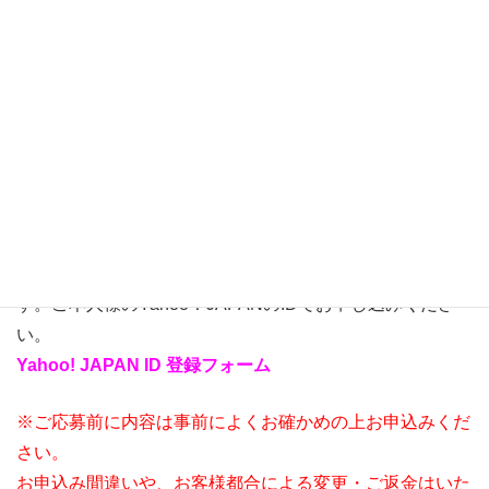
※チケット発行手続きが済まれたお客様には
21日以降に順次、集合場所・時間など内容の詳細をメール
にてお送りいたします。
■パスマーケットでのお申し込みについて
お申込にあたってはYahoo！JAPANのIDが必要になりま
す。
アカウントをお持ちでない方は以下より無料で取得できま
す。ご本人様のYahoo！JAPANのIDでお申し込みくださ
い。
Yahoo! JAPAN ID 登録フォーム
※ご応募前に内容は事前によくお確かめの上お申込みくだ
さい。
お申込み間違いや、お客様都合による変更・ご返金はいた