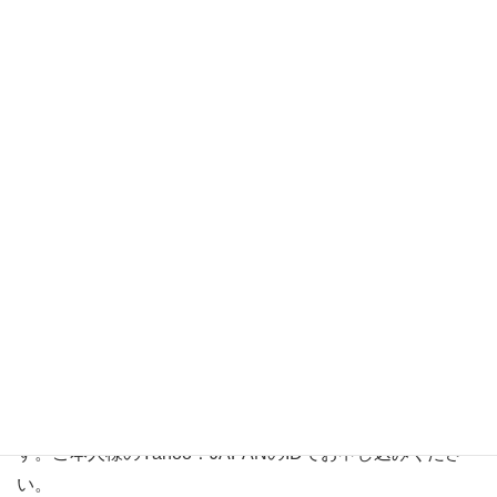
はお断りさせていただきます。ご理解をお願い申し上げま
す。
【応募期間】2024年8月22日（木）正午まで
【当落結果発表】2024年8月29日（木）
【チケット発行】2024年9月2日（月）正午まで
※チケット発行手続きが済まれたお客様には9月10日以降
順次、集合場所・時間など内容の詳細をメールにてお送り
いたします。
■パスマーケットでのお申し込みについて
お申込にあたってはYahoo！JAPANのIDが必要になりま
す。
アカウントをお持ちでない方は以下より無料で取得できま
す。ご本人様のYahoo！JAPANのIDでお申し込みくださ
い。