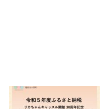
Bセット
お人形教室スタンダード リカちゃん＋りんごジ
ャム 寄付額 15,000円以上
受付期間：9月25日（月） ～ 10月4日（水）
PM5時まで
※受付期間であっても数量に達した場合は、受付終了とな
ります。