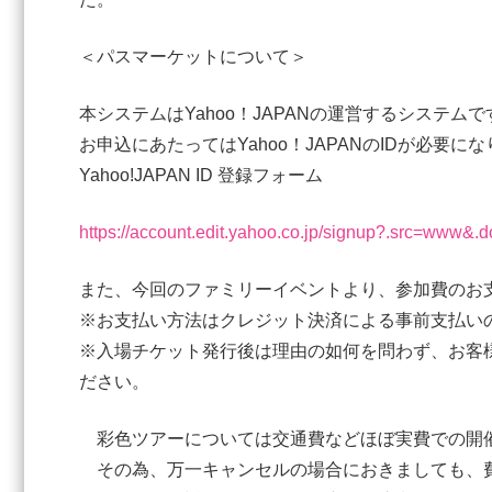
＜パスマーケットについて＞
本システムはYahoo！JAPANの運営するシステムで
お申込にあたってはYahoo！JAPANのIDが必
Yahoo!JAPAN ID 登録フォーム
https://account.edit.yahoo.co.jp/signup?.src=www&.d
また、今回のファミリーイベントより、参加費のお
※お支払い方法はクレジット決済による事前支払い
※入場チケット発行後は理由の如何を問わず、お客
ださい。
彩色ツアーについては交通費などほぼ実費での開催
その為、万一キャンセルの場合におきましても、