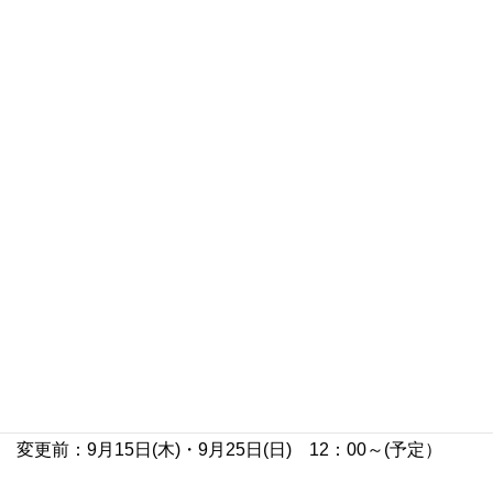
日頃よりリカちゃんキャッスルをご愛顧賜り誠にありがと
うございます。
楽天市場店 蔵出し販売（販売日）についてのお知らせで
す。
9月の在庫蔵出し販売日につきまして、誠に勝手
ながら
9月15日(木)の販売をお休みさせていただ
きます。
9月25日(日)につきましては予定通り、12時～販
売開始予定です。
変更前：9月15日(木)・9月25日(日) 12：00～(予定）