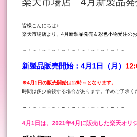
楽天市場店 4月新製品
皆様こんにちは♪
楽天市場店より、4
月新製品発売＆彩色小物受注の
～・～・～・～・～・～・～・～・～・～・～
新製品販売開始：4
月1
日（月）
12
※4月1日の販売開始は12
時～となります。
時間は多少前後する場合があります。予めご了承く
～・～・～・～・～・～・～・～・～・～・～
4月1日は、2021年4月に販売した楽天オ