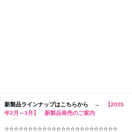
【3月1日～販売予定ドレス】
★
新製品レギュラーアイテム（ドレスのみ）★
・2025年4月スイーツスタイルドレスコレクション ア
ップルパイ風ワンピース(22cm/27cm)
・
3サイズ1デザインby GD ハイウエストワンピース
（11cm/22cm/27cm）
※楽天市場での新製品販売はドレスのみとなります。
新製品ラインナップはこちらから →
【2025
年2月～3月】 新製品発売のご案内
☆☆☆☆☆☆☆☆☆☆☆☆☆☆☆☆☆☆☆☆☆☆☆☆