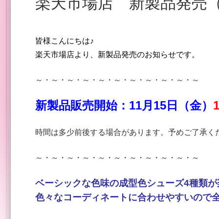
楽天市場店 新製品発売（
皆様こんにちは♪
楽天市場店より、
新製品発売のお知らせです。
～・～・～・～・～・～・～・～・～・～・～
新製品販売開始：11
月15
日（金）
時間は多少前後する場合があります。予めご了承く
～・～・～・～・～・～・～・～・～・～・～
ベーシックな色味の成型色シューズ4種類が
色々なコーディネートに合わせやすいので全