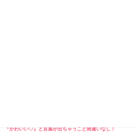
リカちゃんキャッスルのある福島県小野町は桜が見ごろを
迎えております
そんなリカちゃんキャッスルでは新企画展がスタートして
おります。
トヨカローナさんによる
『おそ
今回は
ろいで仲良し♪』
がテーマの企画展示でございま
す！
2008年４月7日よりドールブログを始め、沢山のお人形を
撮影されているトヨカローナさん♪
双子コーデやリンクコーデが中心のドールたちは思わず
『かわいい♡』と言葉が出ちゃうこと間違いなし！