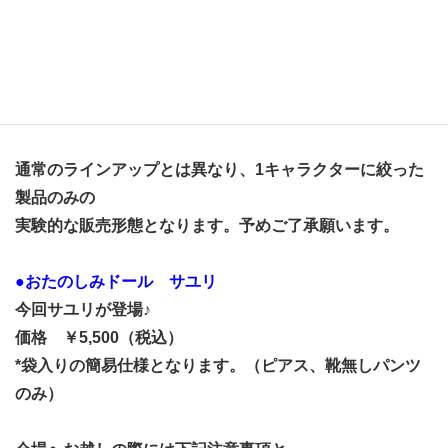
2024年6月9日㈰に仙台で開催される仙台 I・DOLL(アイ・
ドール) VOL.15に
リカちゃんキャッスルが出展致します。
https://www.idollweb.net/sendai-15/
通常のラインアップとは異なり、1キャラクターに絞った
製品のみの
実験的な販売形態となります。予めご了承願います。
●おたのしみドール サユリ
今回サユリが登場♪
価格 ￥5,500（税込）
*袋入りの簡易仕様となります。（ピアス、靴無しパンツ
のみ）