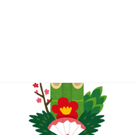
す。
１月３日（火）は
そして・・・なんと！！
「入館料無料」
となります！