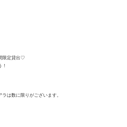
間限定貸出♡
う！
アラは数に限りがございます。