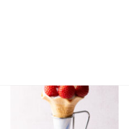
その①カフェメニュー「鬼盛りいち
ごソフト」いちご増量！