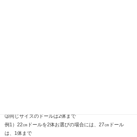
館内放送にて番号順にご案内をさせていただきますので、
お呼び出しがありましたら、アップルガーデン屋外販売会
場までお集まりください。
館内でのお買い物をお楽しみになり、お待ちくださいま
せ。
【購入制限など、注意事項】
①お一家族様・一組様3体まで
②同じキャラクターは、2体まで
③同じサイズのドールは2体まで
例1）22㎝ドールを2体お選びの場合には、27㎝ドール
は、1体まで