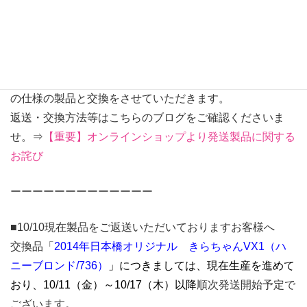
金茶/446）
*正しい仕様および掲載画像の髪色 ハニーブロンド
（736）
お手元に誤った髪色が届いている場合は、販売ページ画像
の仕様の製品と交換をさせていただきます。
返送・交換方法等はこちらのブログをご確認くださいま
せ。⇒
【重要】オンラインショップより発送製品に関する
お詫び
ーーーーーーーーーーーーー
■10/10現在製品をご返送いただいておりますお客様へ
交換品「
2014年日本橋オリジナル きらちゃんVX1（ハ
ニーブロンド/736）
」につきましては、現在生産を進めて
おり、
10/11（金）～10/17（木）以降
順次発送開始予定で
ございます。