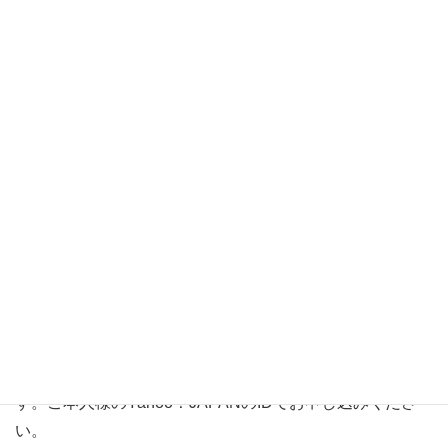
今回は久々の開催、しかも、バス代無料での募集のため多
くのご応募が予想されます。一人でも多くの会員様にご参
加して頂くためご同伴はお断りさせていただきます。ご理
解をお願い申し上げます。
【応募期間】2023年8月1日（火）12:00～
2023年8月15日（火）23:59まで
【当落結果発表】2023年8月22日（火）
■パスマーケットでのお申し込みについて
お申込にあたってはYahoo！JAPANのIDが必要になりま
す。
アカウントをお持ちでない方は以下より無料で取得できま
す。ご本人様のYahoo！JAPANのIDでお申し込みくださ
い。