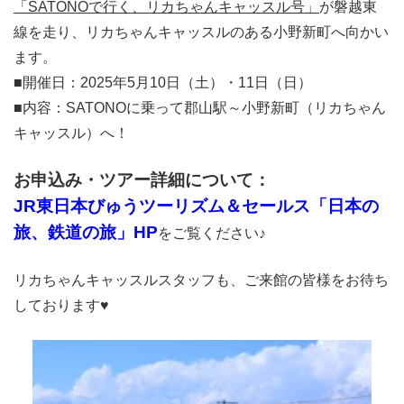
「SATONO
で行く、リカちゃんキャッスル号」
が磐越東
線を走り、リカちゃんキャッスルのある小野新町へ向かい
ます。
■開催日：2025年5月10日（土）・11日（日）
■内容：SATONOに乗って郡山駅～小野新町（リカちゃん
キャッスル）へ！
お申込み・ツアー詳細について：
JR東日本びゅうツーリズム＆セールス「日本の
旅、鉄道の旅」HP
をご覧ください♪
リカちゃんキャッスルスタッフも、ご来館の皆様をお待ち
しております♥