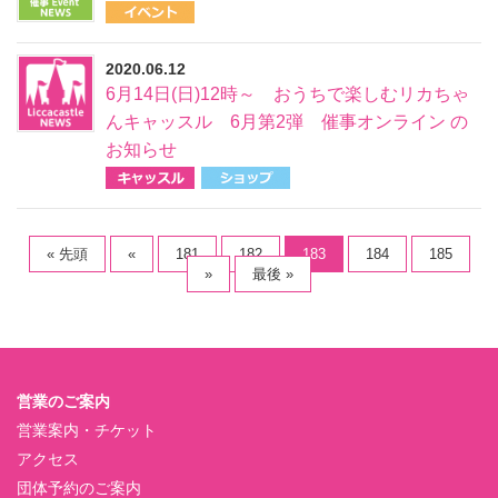
2020.06.12
6月14日(日)12時～ おうちで楽しむリカちゃ
んキャッスル 6月第2弾 催事オンライン の
お知らせ
« 先頭
«
181
182
183
184
185
»
最後 »
営業のご案内
営業案内・チケット
アクセス
団体予約のご案内